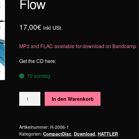
Flow
17,00
€
inkl USt.
MP3 and FLAC available for download on Bandcamp
Get the CD here:
70 vorrätig
HATTLER
In den Warenkorb
-
The
Big
Flow
Artikelnummer:
H-2006-1
Kategorien:
CompactDisc
,
Download
,
HATTLER
Menge