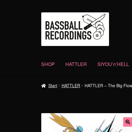
Zur
Zum
Navigation
Inhalt
springen
springen
SHOP
HATTLER
SIYOU’n’HELL
Start
HATTLER
HATTLER – The Big Flo