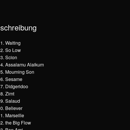
schreibung
Waiting
So Low
Scion
Assalamu Alaikum
Mourning Son
Sesame
Didgeridoo
Zimt
Salaud
Believer
Marseille
the Big Flow
Bon Ami