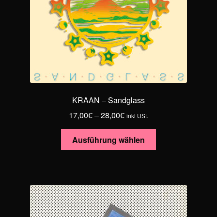
KRAAN – Sandglass
Preisspanne:
17,00
€
–
28,00
€
inkl USt.
17,00€
Dieses
bis
Ausführung wählen
Produkt
28,00€
weist
mehrere
Varianten
auf.
Die