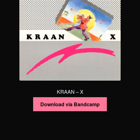
Optionen
können
auf
der
Produktseite
gewählt
werden
KRAAN – X
Download via Bandcamp