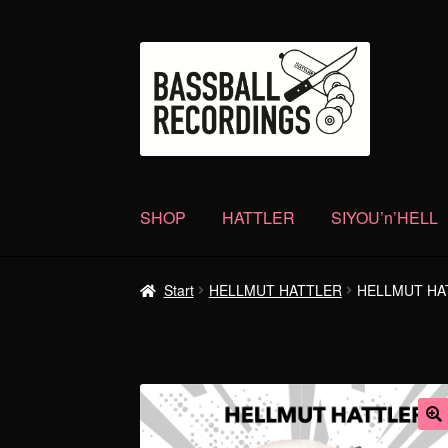
Zur
Zum
Navigation
Inhalt
springen
springen
SHOP
HATTLER
SIYOU’n’HELL
Start
HELLMUT HATTLER
HELLMUT HATT