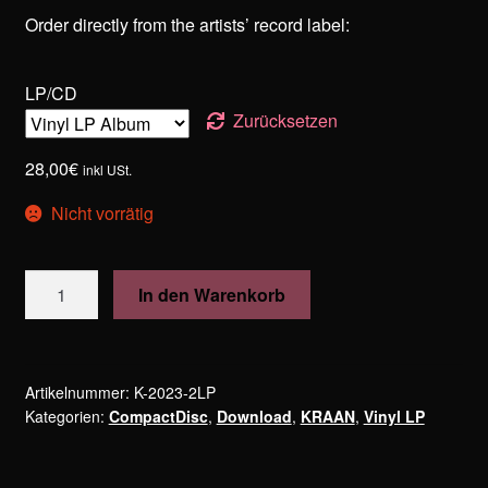
Order directly from the artists’ record label:
LP/CD
Zurücksetzen
28,00
€
inkl USt.
Nicht vorrätig
KRAAN
In den Warenkorb
–
Zoup
Menge
Artikelnummer:
K-2023-2LP
Kategorien:
CompactDisc
,
Download
,
KRAAN
,
Vinyl LP