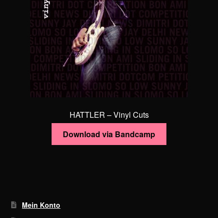
der
Produktseite
gewählt
werden
HATTLER – Vinyl Cuts
Download via Bandcamp
Mein Konto