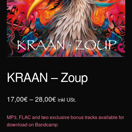
KRAAN – Zoup
Preisspanne:
17,00
€
–
28,00
€
inkl USt.
17,00€
MP3, FLAC and two exclusive bonus tracks available for
bis
download on Bandcamp
28,00€