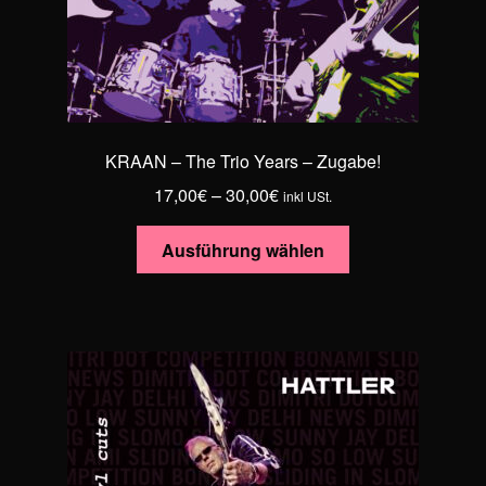
KRAAN – The Trio Years – Zugabe!
Preisspanne:
17,00
€
–
30,00
€
inkl USt.
17,00€
Dieses
bis
Ausführung wählen
Produkt
30,00€
weist
mehrere
Varianten
auf.
Die
Optionen
können
auf