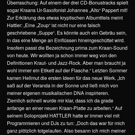
Überraschung: Auf einem der drei CD-Bonustracks spielt
sogar Kraans Ur-Saxofonist Johannes „Alto“ Pappert mit!
Zur Erklärung des etwas kryptischen Albumtitels meint
Hattler: „Eine „Zoup“ ist nicht nur eine falsch
geschriebene „Suppe“. Es könnte auch ein Gebräu sein,
in das eine Menge an Einflüssen hineingeschüttet wird.
Insofern passt die Bezeichnung prima zum Kraan-Sound
von heute. Wir wollten ja schon immer weg von den
Definitionen Kraut- und Jazz-Rock. Aber man braucht ja
wohl immer ein Etikett auf der Flasche.“ Letzten Sommer
kamen Hellmut die ersten Ideen für das neue Werk. „Ich
saß auf der Veranda in der Sonne und ließ mich von
meiner eigenen musikalischen DNA inspirieren.
Ziemlich schnell wurde mir klar, dass ich da grade
anfange an einer neuen Kraan-Platte zu arbeiten.“ Auf
seinem Soloprojekt HATTLER hatte er immer viel mit
Programmieren und DJs zu tun: „Doch das war für mich
ganz plötzlich totgelaufen. Also besann ich mich meiner