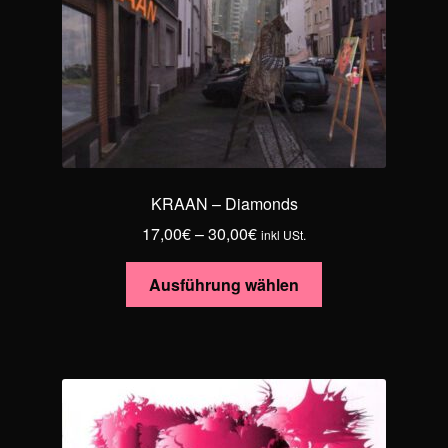
KRAAN – Diamonds
Preisspanne:
17,00
€
–
30,00
€
inkl USt.
17,00€
Dieses
bis
Ausführung wählen
Produkt
30,00€
weist
mehrere
Varianten
auf.
Die