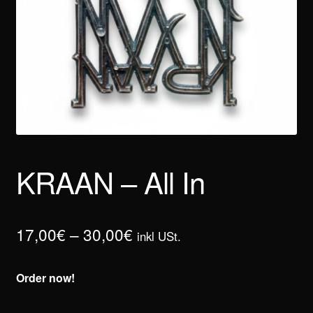
KRAAN – All In
Preisspanne:
17,00
€
–
30,00
€
inkl USt.
17,00€
Order now!
bis
30,00€