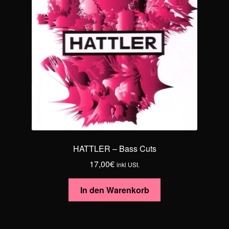
Optionen
können
auf
der
Produktseite
gewählt
werden
HATTLER – Bass Cuts
17,00
€
inkl USt.
In den Warenkorb