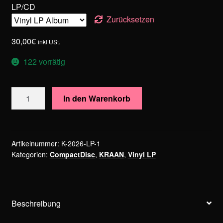
LP/CD
Zurücksetzen
30,00
€
inkl USt.
122 vorrätig
KRAAN
In den Warenkorb
–
All
In
Menge
Artikelnummer:
K-2026-LP-1
Kategorien:
CompactDisc
,
KRAAN
,
Vinyl LP
Beschreibung